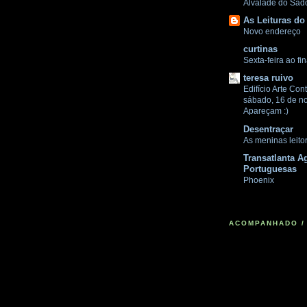
Alvalade do Sad
As Leituras do
Novo endereço
curtinas
Sexta-feira ao fi
teresa ruivo
Edifício Arte Con
sábado, 16 de n
Apareçam :)
Desentraçar
As meninas leito
Transatlanta A
Portuguesas
Phoenix
ACOMPANHADO /