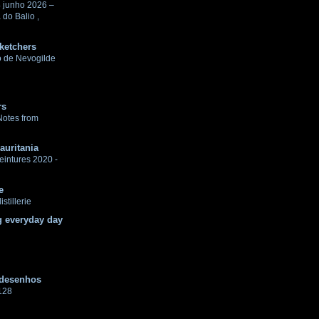
4 junho 2026 –
 do Balio ,
ketchers
o de Nevogilde
rs
Notes from
auritania
eintures 2020 -
e
istillerie
g everyday day
 desenhos
128