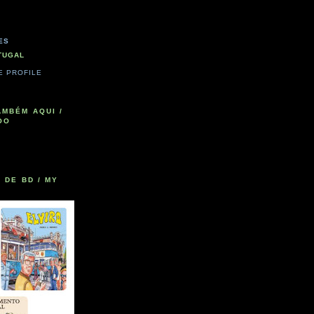
ES
TUGAL
E PROFILE
AMBÉM AQUI /
OO
 DE BD / MY