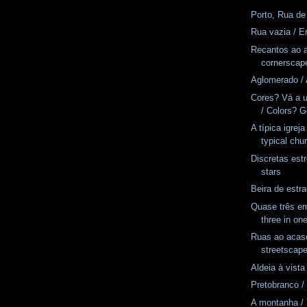
Porto, Rua de
Rua vazia / E
Recantos ao 
cornerscap
Aglomerado / 
Cores? Vá a u
/ Colors? Go
A típica igrej
typical chu
Discretas estr
stars
Beira de estr
Quase três e
three in on
Ruas ao acas
streetscap
Aldeia à vista 
Pretobranco /
A montanha /