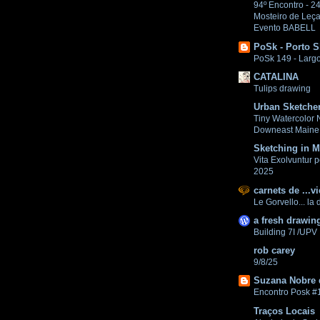
94º Encontro - 2
Mosteiro de Leça
Evento BABELL
PoSk - Porto S
PoSk 149 - Larg
CATALINA
Tulips drawing
Urban Sketche
Tiny Watercolor 
Downeast Maine
Sketching in M
Vita Exolvuntur p
2025
carnets de ...vi
Le Gorvello... la d
a fresh drawin
Building 7I /UPV
rob carey
9/8/25
Suzana Nobre
Encontro Posk #
Traços Locais