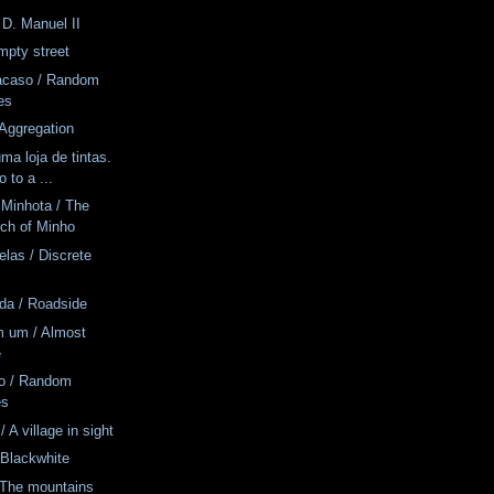
 D. Manuel II
mpty street
acaso / Random
es
Aggregation
ma loja de tintas.
 to a ...
a Minhota / The
rch of Minho
elas / Discrete
ada / Roadside
m um / Almost
e
o / Random
es
/ A village in sight
 Blackwhite
 The mountains