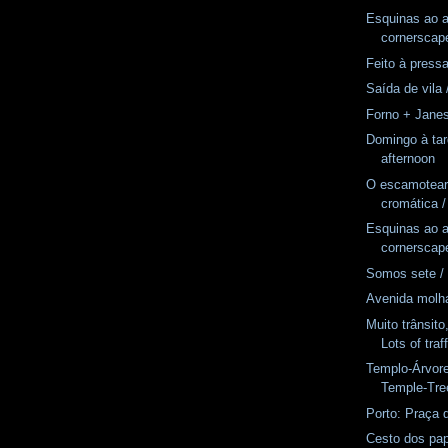
Esquinas ao 
cornerscap
Feito à pressa
Saída de vila 
Forno + Jane
Domingo à ta
afternoon
O escamotear 
cromática /
Esquinas ao 
cornerscap
Somos sete /
Avenida molh
Muito trânsito
Lots of traff
Templo-Árvore
Temple-Tre
Porto: Praça d
Cesto dos pap