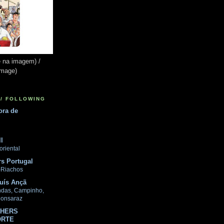
e na imagem) /
image)
/ FOLLOWING
ora de
l
 oriental
s Portugal
-Riachos
uís Ançã
ndas, Campinho,
onsaraz
CHERS
ORTE