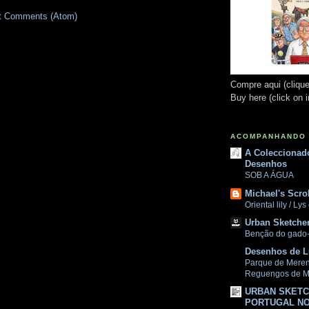
t Comments (Atom)
Compre aqui (cliqu
Buy here (click on 
ACOMPANHANDO 
A Coleccionad
Desenhos
SOB A ÁGUA
Michael's Scrol
Oriental lily / Lys
Urban Sketcher
Benção do gado
Desenhos de L
Parque de Mere
Reguengos de M
URBAN SKET
PORTUGAL N