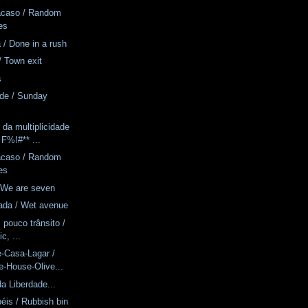
acaso / Random
es
 / Done in a rush
/ Town exit
s
rde / Sunday
da multiplicidade
 F%!#** ...
acaso / Random
es
 We are seven
ada / Wet avenue
, pouco trânsito /
ic, ...
-Casa-Lagar /
e-House-Olive...
a Liberdade...
éis / Rubbish bin