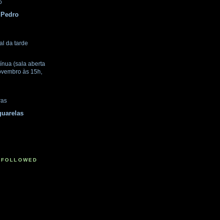
o
 Pedro
nal da tarde
tínua (sala aberta
ovembro às 15h,
ras
guarelas
 FOLLOWED