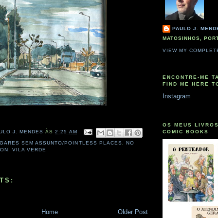
PAULO J. MEND
MATOSINHOS, POR
VIEW MY COMPLET
ENCONTRE-ME T
FIND ME HERE T
Instagram
OS MEUS LIVROS
COMIC BOOKS
ULO J. MENDES
ÀS
2:25 AM
GARES SEM ASSUNTO/POINTLESS PLACES
,
NO
ION
,
VILA VERDE
TS:
Home
Older Post